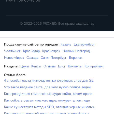
Пн–Пт, 09:00–18:00
© 2022-2026 PROXIED. Все права защищены.
Продвижение сайтов по городам:
Казань
Екатеринбург
Челябинск
Краснодар
Красноярск
Нижний Новгород
Новосибирск
Самара
Санкт-Петербург
Воронеж
Разделы:
Цены
Кейсы
Отзывы
Блог
Контакты
Копирайтинг
Статьи блога:
4 способа поиска низкочастотных ключевых слов для SE
Что такое ведение сайта, для чего нужно полное веден
Как проводиться комплексный аудит сайта, зачем прово
Как собрать семантического ядра конкурента, как подо
Какие существуют методы SEO, отличия черных и белых
Как написать хороший текст про туризм, копирайтинг т