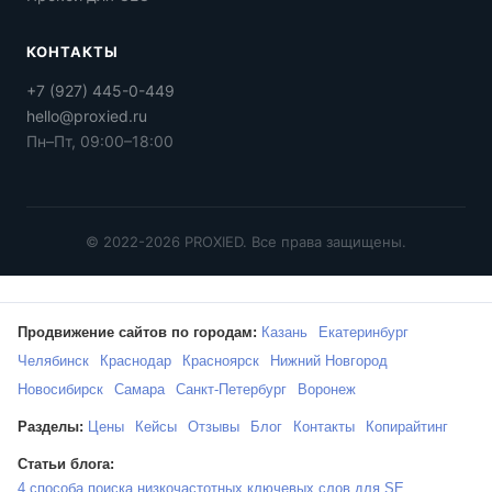
КОНТАКТЫ
+7 (927) 445-0-449
hello@proxied.ru
Пн–Пт, 09:00–18:00
© 2022-2026 PROXIED. Все права защищены.
Продвижение сайтов по городам:
Казань
Екатеринбург
Челябинск
Краснодар
Красноярск
Нижний Новгород
Новосибирск
Самара
Санкт-Петербург
Воронеж
Разделы:
Цены
Кейсы
Отзывы
Блог
Контакты
Копирайтинг
Статьи блога:
4 способа поиска низкочастотных ключевых слов для SE