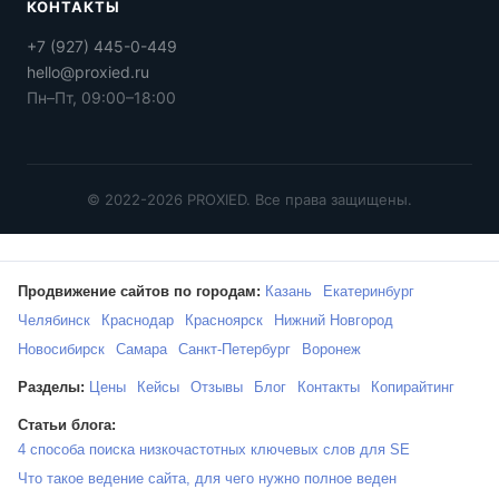
КОНТАКТЫ
+7 (927) 445-0-449
hello@proxied.ru
Пн–Пт, 09:00–18:00
© 2022-2026 PROXIED. Все права защищены.
Продвижение сайтов по городам:
Казань
Екатеринбург
Челябинск
Краснодар
Красноярск
Нижний Новгород
Новосибирск
Самара
Санкт-Петербург
Воронеж
Разделы:
Цены
Кейсы
Отзывы
Блог
Контакты
Копирайтинг
Статьи блога:
4 способа поиска низкочастотных ключевых слов для SE
Что такое ведение сайта, для чего нужно полное веден