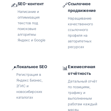
SEO-контент
Ссылочное
✍️
🔗
продвижение
Написание и
оптимизация
Наращивание
текстов под
качественного
поисковые
ссылочного
алгоритмы
профиля на
Яндекс и Google
авторитетных
ресурсах
Локальное SEO
Ежемесячная
📍
📊
отчётность
Регистрация в
Яндекс Бизнес,
Детальный отчёт
2ГИС и
по позициям,
новосибирских
трафику и
каталогах
выполненным
работам каждый
месяц